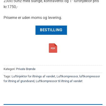
230v/50hz med slange, kontraventil og 1″ luftinjektor pris
kr.1750,-
Priserne er uden moms og levering.
BESTILLING
Kategori:
Private Brønde
Tags:
Luftinjektor for iltnings af vandet
,
Luftkompressor
,
luftkompressor
for iltning af grundvand
,
Luftkompressor til iltning af vandet