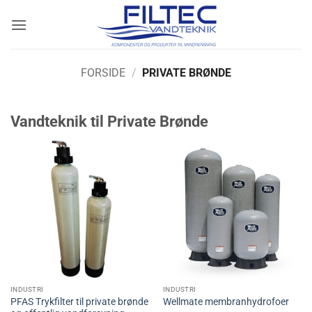
Fortsæt
til
indhold
FORSIDE
/
PRIVATE BRØNDE
Vandteknik til Private Brønde
INDUSTRI
INDUSTRI
PFAS Trykfilter til private brønde
Wellmate membranhydrofoer